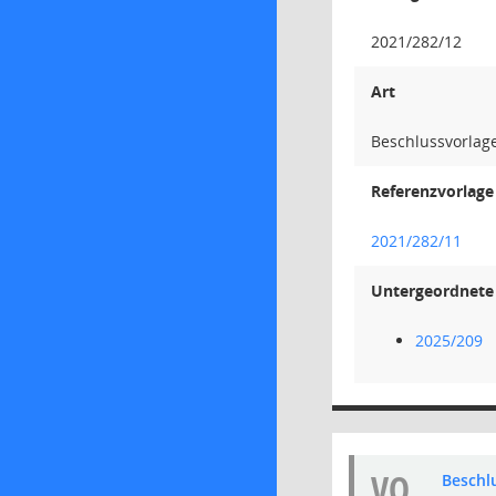
2021/282/12
Art
Beschlussvorlag
Referenzvorlage
2021/282/11
Untergeordnete 
2025/209
VO
Beschl