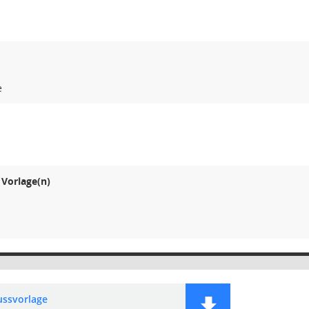
e
Vorlage(n)
ussvorlage