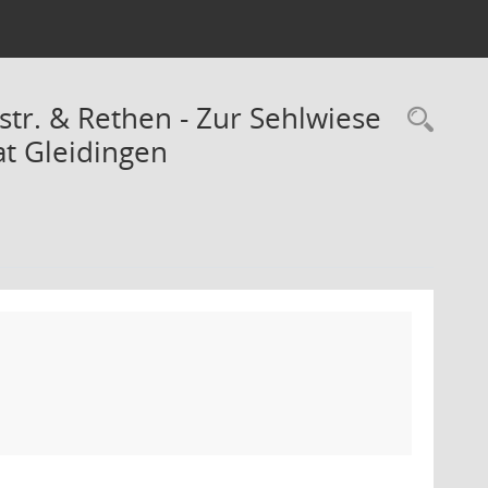
tr. & Rethen - Zur Sehlwiese
Rec
at Gleidingen