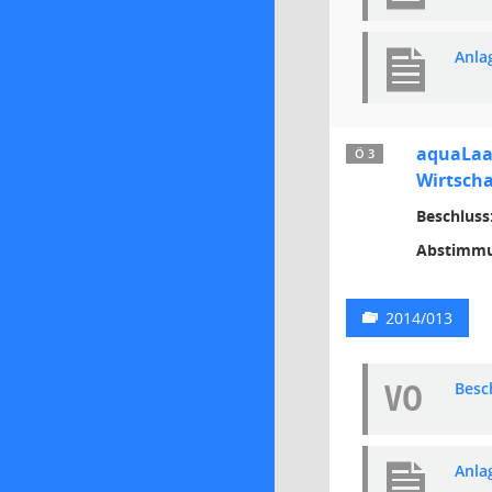
Anla
aquaLaa
Ö 3
Wirtscha
Beschluss
Abstimmu
2014/013
VO
Besc
Anla