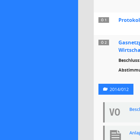
Protokol
Ö 1
Gasnetz
Ö 2
Wirtscha
Beschluss
Abstimmu
2014/012
VO
Besc
Anla