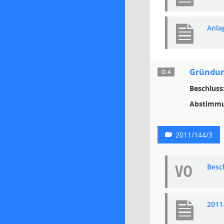
Anla
Gründung
Ö 4
Beschluss
Abstimmu
2011/144/3
VO
Besc
2011