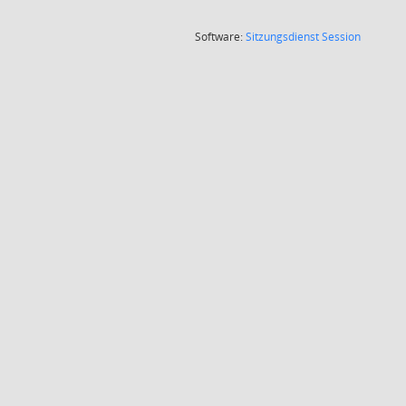
(Wird in
Software:
Sitzungsdienst
Session