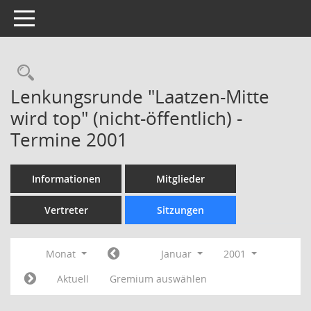
Toggle navigation
Rechercheauswahl
Lenkungsrunde "Laatzen-Mitte
wird top" (nicht-öffentlich) -
Termine 2001
Informationen
Mitglieder
Vertreter
Sitzungen
Monat
Januar
2001
Aktuell
Gremium auswählen