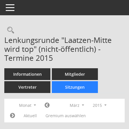
Toggle navigation
Rechercheauswahl
Lenkungsrunde "Laatzen-Mitte
wird top" (nicht-öffentlich) -
Termine 2015
Informationen
Mitglieder
Vertreter
Sitzungen
Monat
März
2015
Aktuell
Gremium auswählen