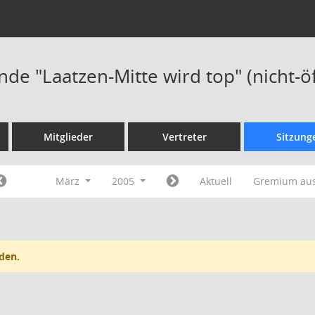
de "Laatzen-Mitte wird top" (nicht-öf
Mitglieder
Vertreter
Sitzung
März
2005
Aktuell
Gremium au
den.