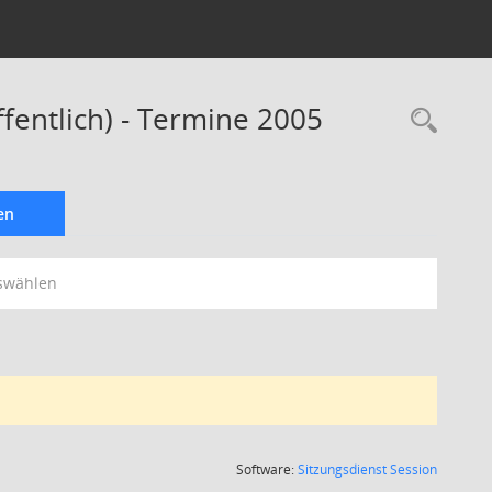
fentlich) - Termine 2005
Rec
en
swählen
(Wird in
Software:
Sitzungsdienst
Session