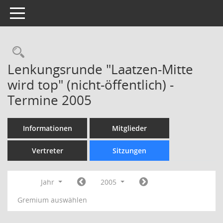
Toggle navigation
Rechercheauswahl
Lenkungsrunde "Laatzen-Mitte
wird top" (nicht-öffentlich) -
Termine 2005
Informationen
Mitglieder
Vertreter
Sitzungen
Jahr
2005
Gremium auswählen