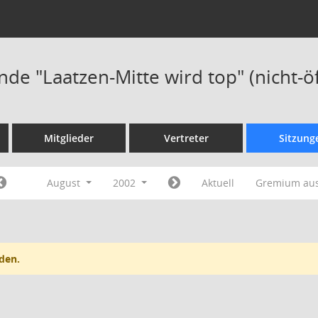
de "Laatzen-Mitte wird top" (nicht-öf
Mitglieder
Vertreter
Sitzung
August
2002
Aktuell
Gremium au
den.