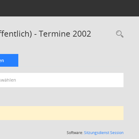
fentlich) - Termine 2002
Rec
en
swählen
(Wird in
Software:
Sitzungsdienst
Session