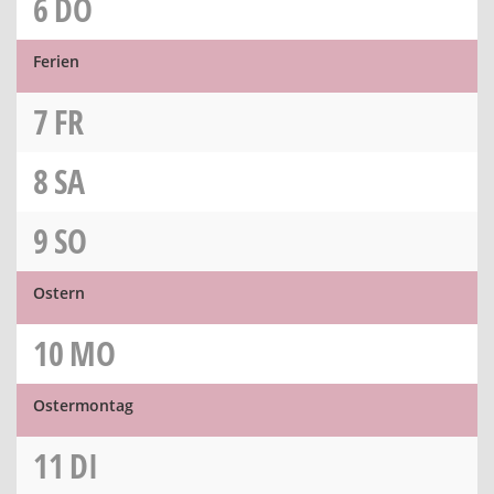
6
DO
Ferien
7
FR
8
SA
9
SO
Ostern
10
MO
Ostermontag
11
DI