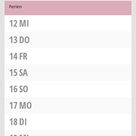
Ferien
12
MI
13
DO
14
FR
15
SA
16
SO
17
MO
18
DI