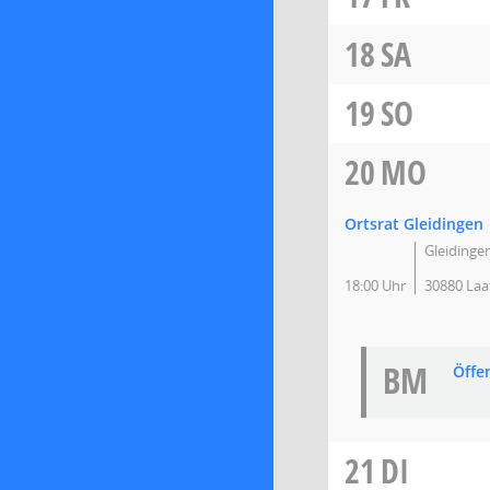
18
SA
19
SO
20
MO
Ortsrat Gleidingen
Gleidingen
18:00 Uhr
30880 Laa
BM
Öffe
21
DI