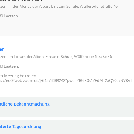
zen, in der Mensa der Albert-Einstein-Schule, Wülferoder Straße 46,
80 Laatzen
zen
zen, im Forum der Albert-Einstein-Schule, Wülferoder Straße 46,
80 Laatzen,
m-Meeting beitreten
ps://eu02web.zoom.us/j/64573389242?pwd=YlR6R0s1ZFdMT2xQY0dtNVRv
ntliche Bekanntmachung
iterte Tagesordnung