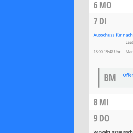
6
MO
7
DI
Ausschuss für nach
Laat
18:00-19:48 Uhr
Mar
BM
Öffe
8
MI
9
DO
Verwaltungsausschus