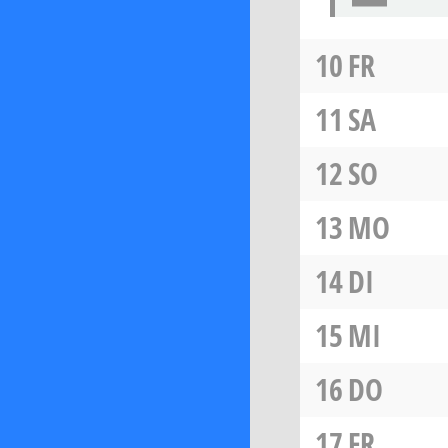
10
FR
11
SA
12
SO
13
MO
14
DI
15
MI
16
DO
17
FR