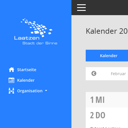
Toggle navigation
Kalender 20
Kalender
Startseite
Februar
Kalender
Organisation
1
MI
2
DO