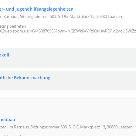
er- und Jugendhilfeangelegenheiten
im Rathaus, Sitzungszimmer 503, 5. OG, Marktplatz 13, 30880 Laatzen,
ing beitreten
eu02web.zoom.us/j/64433870955?pwd=NGJ5Wk0vVjRSQkUwRDFJd2hoU3V0Zz
okoll
ntliche Bekanntmachung
sneubau
zen, im Rathaus, Sitzungszimmer 503, 5. OG, Marktplatz 13, 30880 Laatzen,