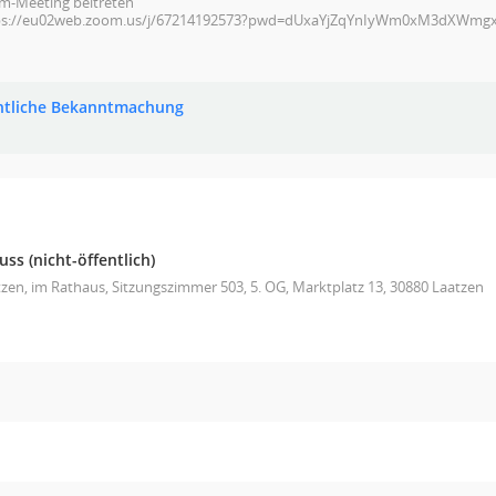
m-Meeting beitreten
ps://eu02web.zoom.us/j/67214192573?pwd=dUxaYjZqYnIyWm0xM3dXWmg
ntliche Bekanntmachung
s (nicht-öffentlich)
zen, im Rathaus, Sitzungszimmer 503, 5. OG, Marktplatz 13, 30880 Laatzen