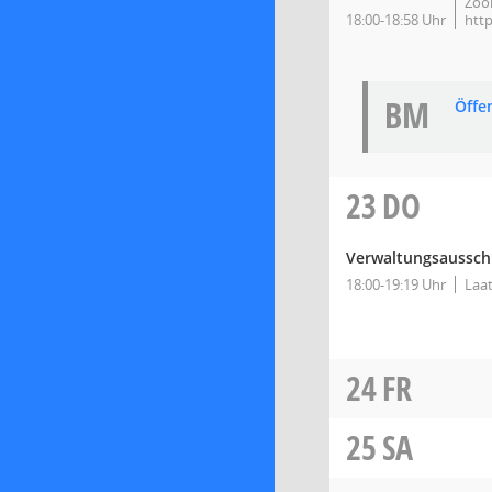
Zoo
18:00-18:58 Uhr
htt
BM
Öffe
23
DO
Verwaltungsausschus
18:00-19:19 Uhr
Laat
24
FR
25
SA