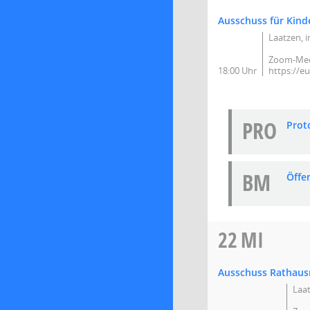
Ausschuss für Kind
Laatzen, 
Zoom-Meet
18:00 Uhr
https://
PRO
Prot
BM
Öffe
22
MI
Ausschuss Rathau
Laat