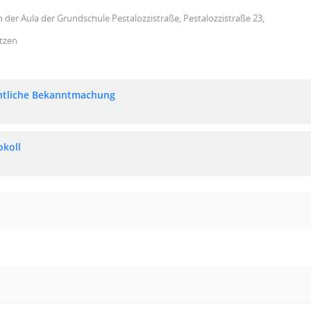
n der Aula der Grundschule Pestalozzistraße, Pestalozzistraße 23,
tzen
ntliche Bekanntmachung
okoll