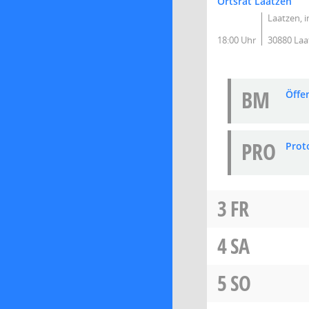
Ortsrat Laatzen
Laatzen, i
18:00 Uhr
30880 Laa
BM
Öffe
PRO
Prot
3
FR
4
SA
5
SO