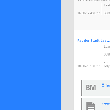
Laat
16:30-17:48 Uhr
308
Rat der Stadt Laat
Laat
308
Zoo
18:00-20:10 Uhr
htt
BM
Öffe
erwe