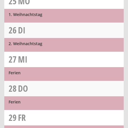
25
MO
1. Weihnachtstag
26
DI
2. Weihnachtstag
27
MI
Ferien
28
DO
Ferien
29
FR