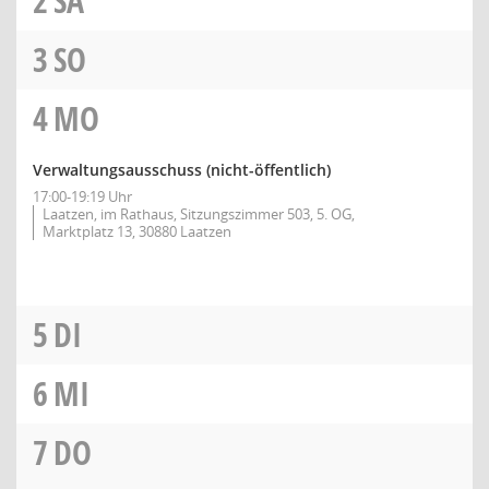
2
SA
3
SO
4
MO
Verwaltungsausschuss (nicht-öffentlich)
17:00-19:19 Uhr
Laatzen, im Rathaus, Sitzungszimmer 503, 5. OG,
Marktplatz 13, 30880 Laatzen
5
DI
6
MI
7
DO