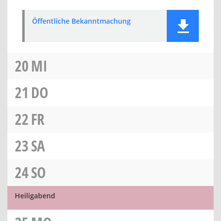
Öffentliche Bekanntmachung
20
MI
21
DO
22
FR
23
SA
24
SO
Heiligabend