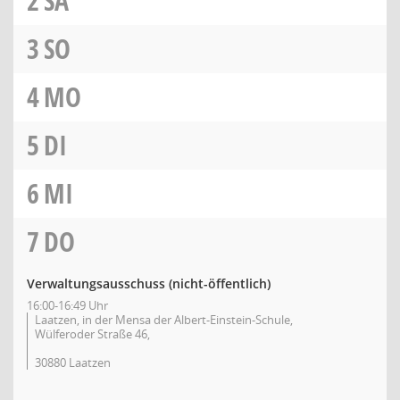
2
SA
3
SO
4
MO
5
DI
6
MI
7
DO
Verwaltungsausschuss (nicht-öffentlich)
16:00-16:49 Uhr
Laatzen, in der Mensa der Albert-Einstein-Schule,
Wülferoder Straße 46,
30880 Laatzen