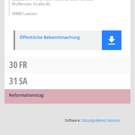
Wülferoder Straße 46,
30880 Laatzen
Öffentliche Bekanntmachung
30
FR
31
SA
Reformationstag
(Wird in
Software:
Sitzungsdienst
Session