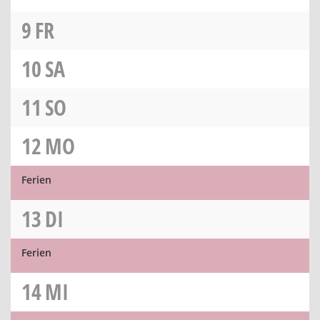
9
FR
10
SA
11
SO
12
MO
Ferien
13
DI
Ferien
14
MI