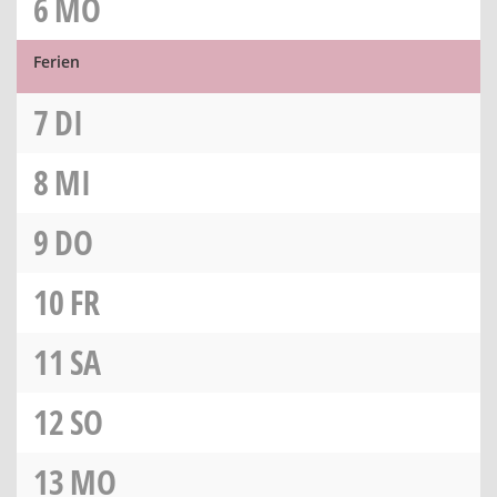
6
MO
Ferien
7
DI
8
MI
9
DO
10
FR
11
SA
12
SO
13
MO