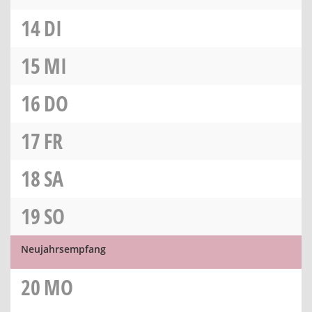
14
DI
15
MI
16
DO
17
FR
18
SA
19
SO
Neujahrsempfang
20
MO