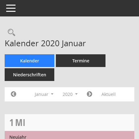
Toggle navigation
Rechercheauswahl
Kalender 2020 Januar
Kalender
Termine
Niederschriften
Januar
2020
Aktuell
1
MI
Neujahr