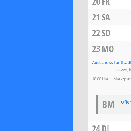
20
FR
21
SA
22
SO
23
MO
Ausschuss für Stad
Laatzen, 
18:00 Uhr
Marktplat
BM
Öffe
24
DI