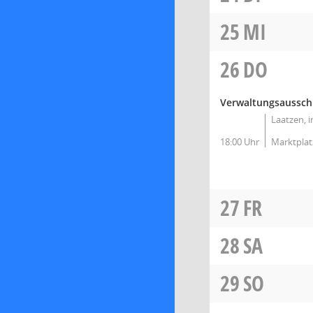
25
MI
26
DO
Verwaltungsausschus
Laatzen, 
18:00 Uhr
Marktplat
27
FR
28
SA
29
SO