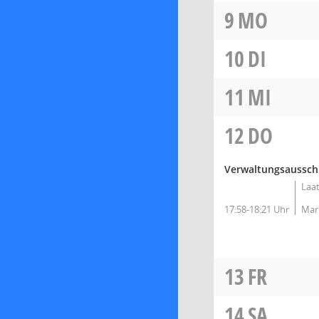
9
MO
10
DI
11
MI
12
DO
Verwaltungsausschus
Laat
17:58-18:21 Uhr
Mark
13
FR
14
SA