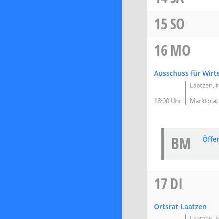
15
SO
16
MO
Ausschuss für Wir
Laatzen, 
18:00 Uhr
Marktplat
BM
Öffe
17
DI
Ortsrat Laatzen
Laatzen, 