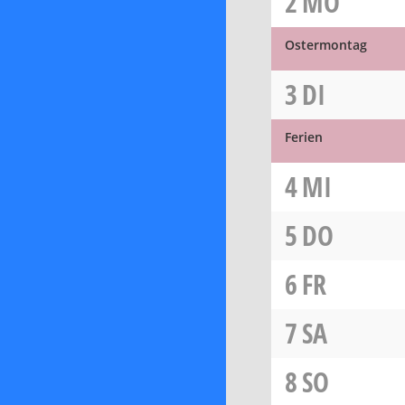
2
MO
Ostermontag
3
DI
Ferien
4
MI
5
DO
6
FR
7
SA
8
SO