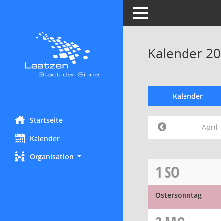
Toggle navigation
Kalender 20
Kalender
Startseite
April
Kalender
Organisation
1
SO
Ostersonntag