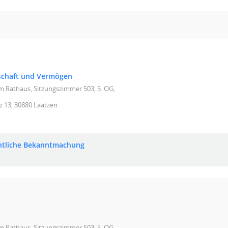
tschaft und Vermögen
im Rathaus, Sitzungszimmer 503, 5. OG,
z 13, 30880 Laatzen
ntliche Bekanntmachung
im Rathaus, Sitzungszimmer 503, 5. OG,