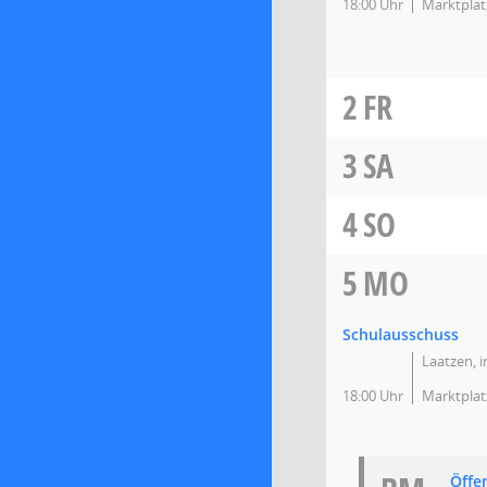
18:00 Uhr
Marktplat
2
FR
3
SA
4
SO
5
MO
Schulausschuss
Laatzen, 
18:00 Uhr
Marktplat
Öffe