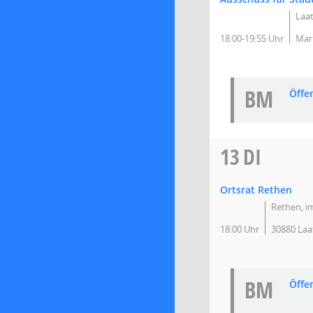
Laat
18:00-19:55 Uhr
Mark
BM
Öffe
13
DI
Ortsrat Rethen
Rethen, i
18:00 Uhr
30880 Laa
BM
Öffe