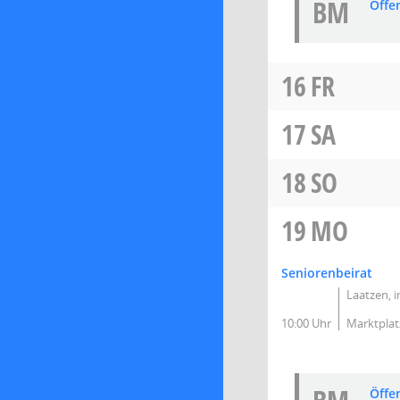
BM
Öffe
16
FR
17
SA
18
SO
19
MO
Seniorenbeirat
Laatzen, 
10:00 Uhr
Marktplat
Öffe