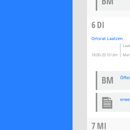
BM
6
DI
Ortsrat Laatzen
Laat
18:00-20:10 Uhr
Mark
BM
Öffe
erwe
7
MI