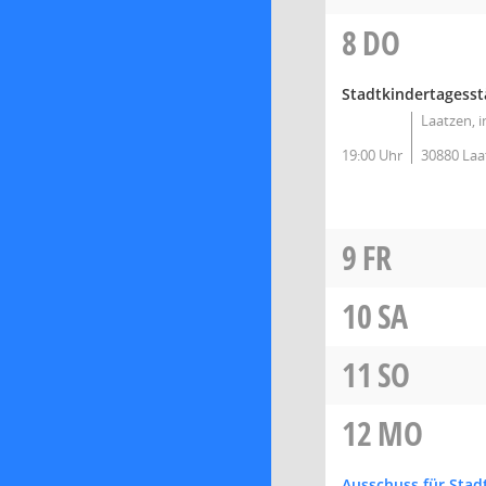
8
DO
Stadtkindertagesstä
Laatzen, i
19:00 Uhr
30880 Laa
9
FR
10
SA
11
SO
12
MO
Ausschuss für Stad