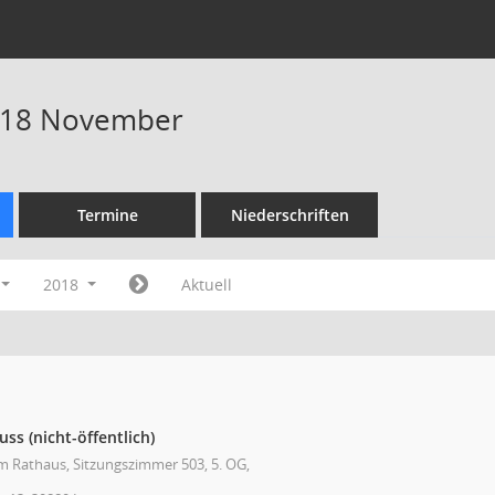
018 November
Termine
Niederschriften
2018
Aktuell
s (nicht-öffentlich)
im Rathaus, Sitzungszimmer 503, 5. OG,