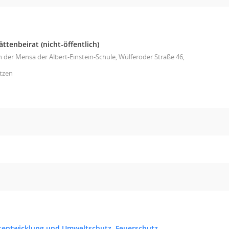
ttenbeirat (nicht-öffentlich)
n der Mensa der Albert-Einstein-Schule, Wülferoder Straße 46,
tzen
tentwicklung und Umweltschutz, Feuerschutz