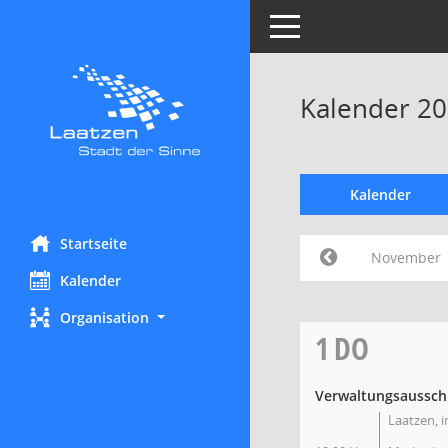
Toggle navigation
Kalender 2
Kalender
Startseite
November
Kalender
Organisation
1
DO
Verwaltungsausschus
Laatzen, 