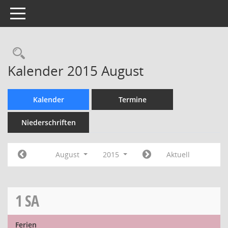
Toggle navigation
Rechercheauswahl
Kalender 2015 August
Kalender
Termine
Niederschriften
August
2015
Aktuell
1
SA
Ferien