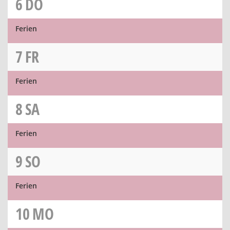
6
DO
Ferien
7
FR
Ferien
8
SA
Ferien
9
SO
Ferien
10
MO