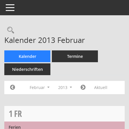
Toggle navigation
Rechercheauswahl
Kalender 2013 Februar
Kalender
Termine
Niederschriften
Februar
2013
Aktuell
1
FR
Ferien