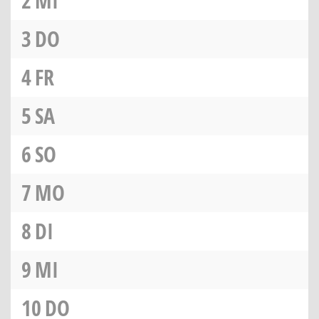
2
MI
3
DO
4
FR
5
SA
6
SO
7
MO
8
DI
9
MI
10
DO