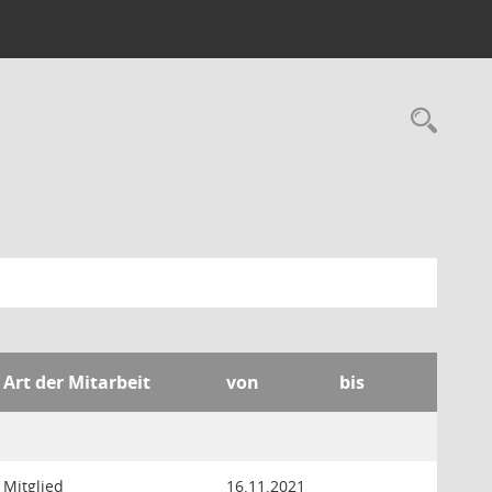
Rec
Art der Mitarbeit
von
bis
Mitglied
16.11.2021