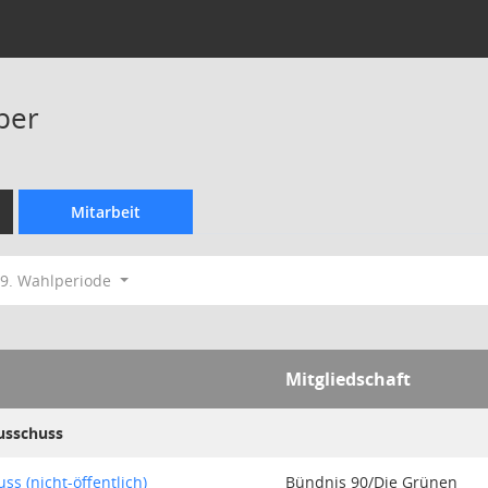
ber
Mitarbeit
9. Wahlperiode
Mitgliedschaft
usschuss
s (nicht-öffentlich)
Bündnis 90/Die Grünen