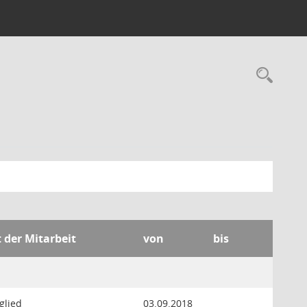
Rec
t der Mitarbeit
von
bis
glied
03.09.2018