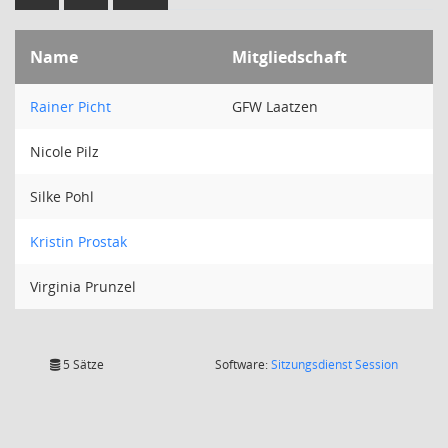
Name
Mitgliedschaft
Rainer Picht
GFW Laatzen
Nicole Pilz
Silke Pohl
Kristin Prostak
Virginia Prunzel
(Wird in
5 Sätze
Software:
Sitzungsdienst
Session