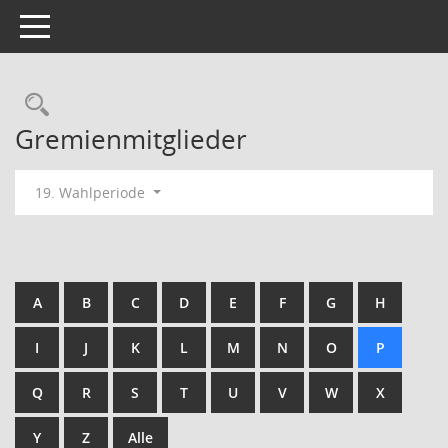
Toggle navigation
Rechercheauswahl
Gremienmitglieder
19. Wahlperiode
A
B
C
D
E
F
G
H
I
J
K
L
M
N
O
P
Q
R
S
T
U
V
W
X
Y
Z
Alle