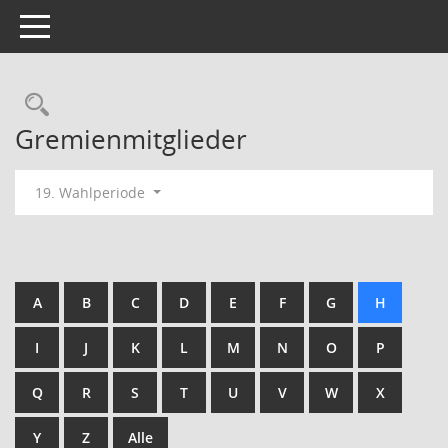
Toggle navigation
Rechercheauswahl
Gremienmitglieder
19. Wahlperiode
A
B
C
D
E
F
G
H
I
J
K
L
M
N
O
P
Q
R
S
T
U
V
W
X
Y
Z
Alle