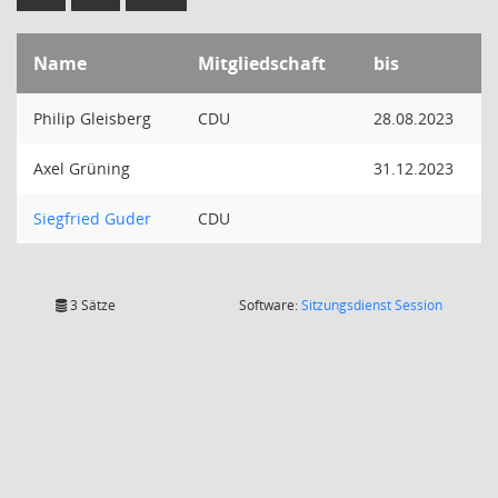
Name
Mitgliedschaft
bis
Philip Gleisberg
CDU
28.08.2023
Axel Grüning
31.12.2023
Siegfried Guder
CDU
(Wird in
3 Sätze
Software:
Sitzungsdienst
Session