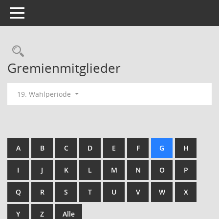
Toggle navigation
Rechercheauswahl
Gremienmitglieder
19. Wahlperiode
A
B
C
D
E
F
G
H
I
J
K
L
M
N
O
P
Q
R
S
T
U
V
W
X
Y
Z
Alle