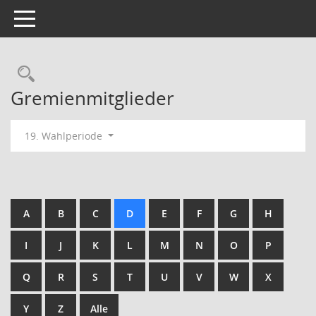
Toggle navigation
Rechercheauswahl
Gremienmitglieder
19. Wahlperiode
A
B
C
D
E
F
G
H
I
J
K
L
M
N
O
P
Q
R
S
T
U
V
W
X
Y
Z
Alle