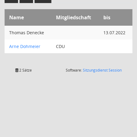
Name
Mitgliedschaft
bis
Thomas Denecke
13.07.2022
Arne Dohmeier
CDU
(Wird in
2 Sätze
Software:
Sitzungsdienst
Session