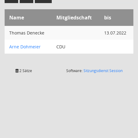
Name
Mitgliedschaft
bis
Thomas Denecke
13.07.2022
Arne Dohmeier
CDU
(Wird in
2 Sätze
Software:
Sitzungsdienst
Session