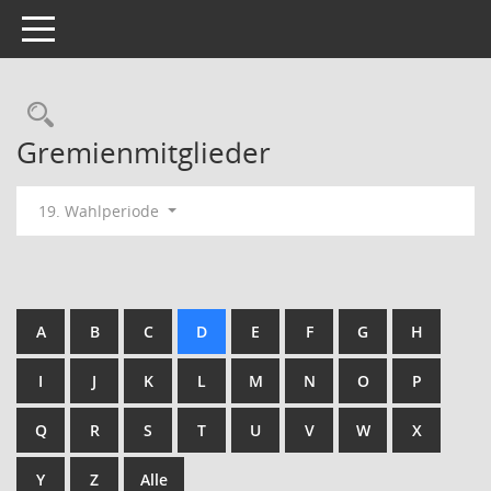
Toggle navigation
Rechercheauswahl
Gremienmitglieder
19. Wahlperiode
A
B
C
D
E
F
G
H
I
J
K
L
M
N
O
P
Q
R
S
T
U
V
W
X
Y
Z
Alle