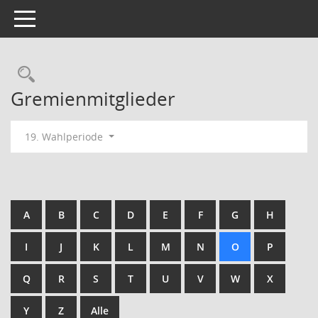
Toggle navigation
Rechercheauswahl
Gremienmitglieder
19. Wahlperiode
A
B
C
D
E
F
G
H
I
J
K
L
M
N
O
P
Q
R
S
T
U
V
W
X
Y
Z
Alle