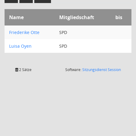
Name
Mitgliedschaft
bis
Friederike Otte
SPD
Luisa Oyen
SPD
(Wird in
2 Sätze
Software:
Sitzungsdienst
Session