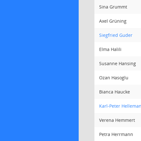
Sina Grummt
Axel Grüning
Siegfried Guder
Elma Halili
Susanne Hansing
Ozan Hasoglu
Bianca Haucke
Karl-Peter Hellema
Verena Hemmert
Petra Herrmann