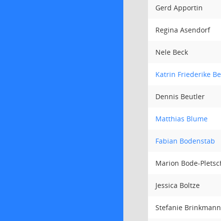
Gerd Apportin
Regina Asendorf
Nele Beck
Katrin Friederike B
Dennis Beutler
Matthias Blume
Fabian Bodenstab
Marion Bode-Pletsc
Jessica Boltze
Stefanie Brinkmann