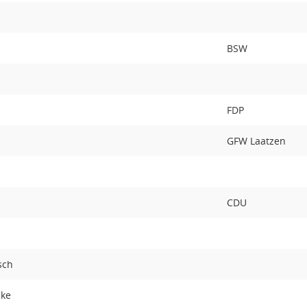
BSW
FDP
GFW Laatzen
CDU
sch
eke