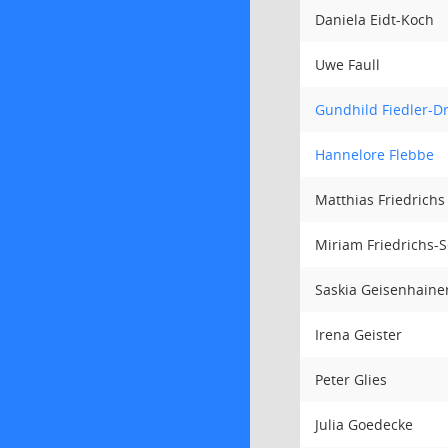
Daniela Eidt-Koch
Uwe Faull
Gundhild Fiedler-D
Hannelore Flebbe
Matthias Friedrichs
Miriam Friedrichs-S
Saskia Geisenhaine
Irena Geister
Peter Glies
Julia Goedecke