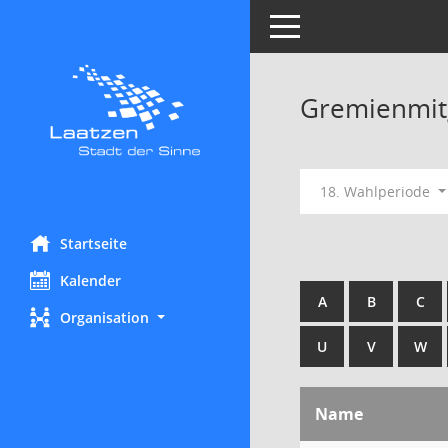
Toggle navigation
Gremienmit
18. Wahlperiode
Startseite
Kalender
A
B
C
Organisation
U
V
W
Name