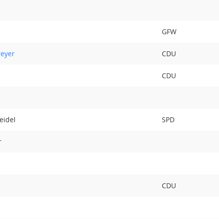
GFW
reyer
CDU
CDU
eidel
SPD
r
CDU