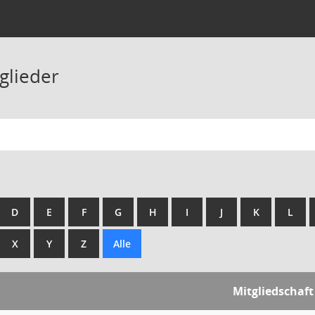
glieder
D
E
F
G
H
I
J
K
L
X
Y
Z
Alle
Mitgliedschaft