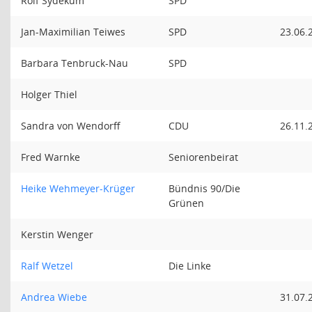
Rolf Sydekum
SPD
Jan-Maximilian Teiwes
SPD
23.06.
Barbara Tenbruck-Nau
SPD
Holger Thiel
Sandra von Wendorff
CDU
26.11.
Fred Warnke
Seniorenbeirat
Heike Wehmeyer-Krüger
Bündnis 90/Die
Grünen
Kerstin Wenger
Ralf Wetzel
Die Linke
Andrea Wiebe
31.07.