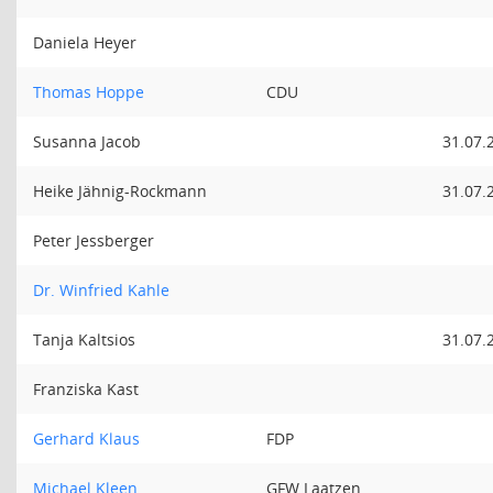
Daniela Heyer
Thomas Hoppe
CDU
Susanna Jacob
31.07.
Heike Jähnig-Rockmann
31.07.
Peter Jessberger
Dr. Winfried Kahle
Tanja Kaltsios
31.07.
Franziska Kast
Gerhard Klaus
FDP
Michael Kleen
GFW Laatzen