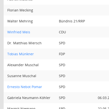
Florian Mecking
Walter Mehring
Bündnis 21/RRP
Winfried Meis
CDU
Dr. Matthias Miersch
SPD
Tobias Münkner
FDP
Alexander Muschal
SPD
Susanne Muschal
SPD
Ernesto Nebot Pomar
SPD
Gabriela Neumann-Köhler
SPD
06.03.
Margrit Niemann
SPD
22.05.