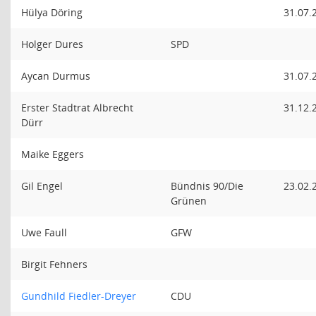
Hülya Döring
31.07.
Holger Dures
SPD
Aycan Durmus
31.07.
Erster Stadtrat Albrecht
31.12.
Dürr
Maike Eggers
Gil Engel
Bündnis 90/Die
23.02.
Grünen
Uwe Faull
GFW
Birgit Fehners
Gundhild Fiedler-Dreyer
CDU