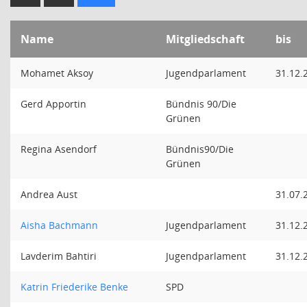
Name
Mitgliedschaft
bis
Mohamet Aksoy
Jugendparlament
31.12.
Gerd Apportin
Bündnis 90/Die
Grünen
Regina Asendorf
Bündnis90/Die
Grünen
Andrea Aust
31.07.
Aisha Bachmann
Jugendparlament
31.12.
Lavderim Bahtiri
Jugendparlament
31.12.
Katrin Friederike Benke
SPD