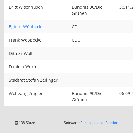
Britt Wischhusen
Bündnis 90/Die
30.11.
Grünen
Egbert Wöbbecke
CDU
Frank Wöbbecke
CDU
Ditmar Wolf
Daniela Würfel
Stadtrat Stefan Zeilinger
Wolfgang Zingler
Bündnis 90/Die
06.09.
Grünen
(Wird in
138 Sätze
Software:
Sitzungsdienst
Session