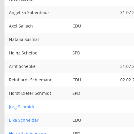
Angelika Sabenhaus
31.07.
Axel Sallach
CDU
Natalia Sasmaz
Heinz Scheibe
SPD
Arnt Schepke
31.07.
Reinhardt Schiemann
CDU
02.02.
Horst-Dieter Schmidt
SPD
Jörg Schmidt
Elke Schneider
CDU
Heiko Schönemann
SPD