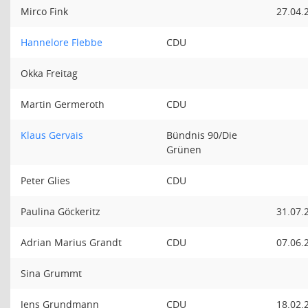
Mirco Fink
27.04.
Hannelore Flebbe
CDU
Okka Freitag
Martin Germeroth
CDU
Klaus Gervais
Bündnis 90/Die
Grünen
Peter Glies
CDU
Paulina Göckeritz
31.07.
Adrian Marius Grandt
CDU
07.06.
Sina Grummt
Jens Grundmann
CDU
18.02.