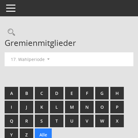
Toggle navigation
Rechercheauswahl
Gremienmitglieder
17. Wahlperiode
A
B
C
D
E
F
G
H
I
J
K
L
M
N
O
P
Q
R
S
T
U
V
W
X
Y
Z
Alle