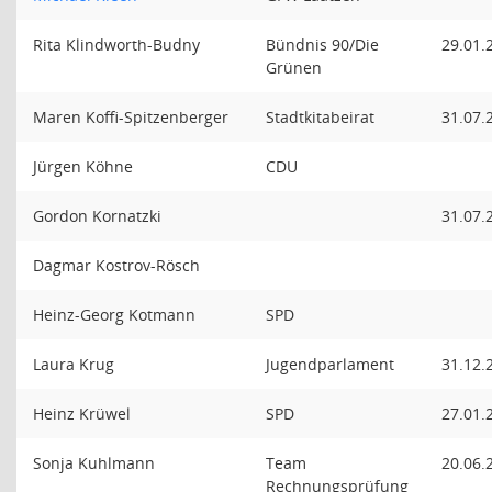
Rita Klindworth-Budny
Bündnis 90/Die
29.01.
Grünen
Maren Koffi-Spitzenberger
Stadtkitabeirat
31.07.
Jürgen Köhne
CDU
Gordon Kornatzki
31.07.
Dagmar Kostrov-Rösch
Heinz-Georg Kotmann
SPD
Laura Krug
Jugendparlament
31.12.
Heinz Krüwel
SPD
27.01.
Sonja Kuhlmann
Team
20.06.
Rechnungsprüfung