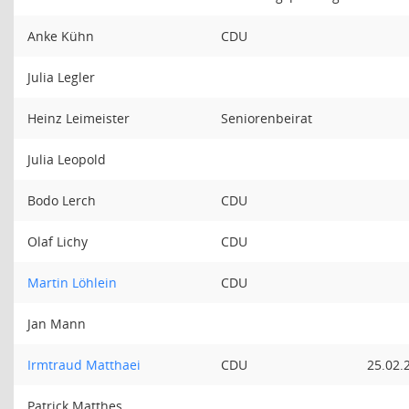
Anke Kühn
CDU
Julia Legler
Heinz Leimeister
Seniorenbeirat
Julia Leopold
Bodo Lerch
CDU
Olaf Lichy
CDU
Martin Löhlein
CDU
Jan Mann
Irmtraud Matthaei
CDU
25.02.
Patrick Matthes