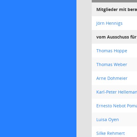
Mitglieder mit be
Jörn Hennigs
vom Ausschuss für 
Thomas Hoppe
Thomas Weber
Arne Dohmeier
Karl-Peter Hellema
Ernesto Nebot Pom
Luisa Oyen
Silke Rehmert