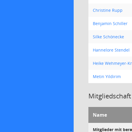
Christine Rupp
Benjamin Schiller
Silke Schönecke
Hannelore Stendel
Heike Wehmeyer-Kr
Metin Yildirim
Mitgliedschaft
Name
Mitglieder mit be