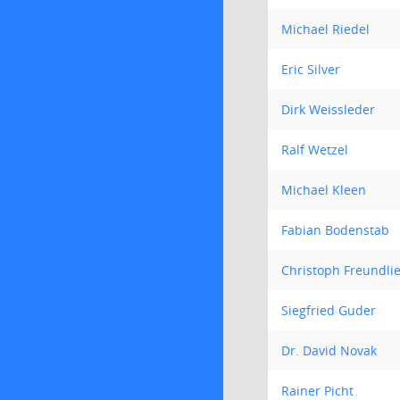
Michael Riedel
Eric Silver
Dirk Weissleder
Ralf Wetzel
Michael Kleen
Fabian Bodenstab
Christoph Freundli
Siegfried Guder
Dr. David Novak
Rainer Picht