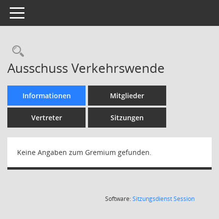
Toggle navigation
Rechercheauswahl
Ausschuss Verkehrswende
Informationen
Mitglieder
Vertreter
Sitzungen
Keine Angaben zum Gremium gefunden.
(Wird in
Software:
Sitzungsdienst
Session