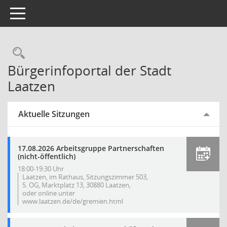
Toggle navigation
Rechercheauswahl
Bürgerinfoportal der Stadt
Laatzen
Aktuelle Sitzungen
17.08.2026 Arbeitsgruppe Partnerschaften
(nicht-öffentlich)
18:00-19:30 Uhr
Laatzen, im Rathaus, Sitzungszimmer 503,
5. OG, Marktplatz 13, 30880 Laatzen,
oder online unter
www.laatzen.de/de/gremien.html